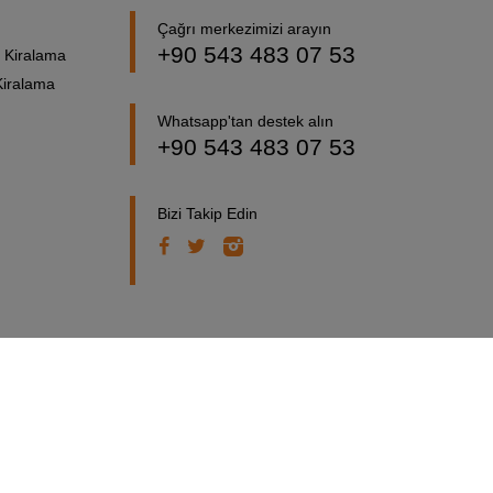
Çağrı merkezimizi arayın
+90 543 483 07 53
 Kiralama
Kiralama
Whatsapp'tan destek alın
+90 543 483 07 53
Bizi Takip Edin