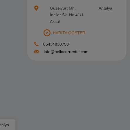
Güzelyurt Mh.
Antalya
İnciler Sk. No 41/1
Aksu/
HARİTA GÖSTER
05434830753
info@hellocarrental.com
talya