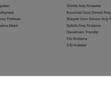
ulları
Günlük Araç Kiralama
zleşmesi
Kurumsal Uzun Dönem Araç
erez Politikası
Bireysel Uzun Dönem Araç 
latma Metni
Şoförlü Araç Kiralama
Havalimanı Transfer
Filo Kiralama
2.El Arabalar