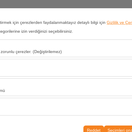
TR
eştirmek için çerezlerden faydalanmaktayız detaylı bilgi için
Gizlilik ve Çe
orilerine izin verdiğinizi seçebilirsiniz.
ç Kiralama
Filomuz
Ofisler
Kampanyalar
Hakkımızda
Mi
 zorunlu çerezler. (Değiştirilemez)
Alış Tarih & Saat
Bırakış Tarih & 
u şekilde çalışması, güvenlik, oturum yönetimi ve temel işlevler için gere
09:00
sıl kullanıldığını (ziyaretçi sayısı, en çok ziyaret edilen sayfalar, kullanı
Bu veriler, web sitesi performansını ölçmek ve kullanıcı deneyimini sürekl
ümü
alanlarınıza uygun kişiselleştirilmiş reklamlar göstermemize ve reklam k
yısı, tıklama oranı) ölçmemize olanak tanır.
rayüzü ayarlarınızı, dil tercihinizi ve diğer yapılandırmalarınızı koruyara
nı ve sürekliliğini sağlamak amacıyla kullanılır.
Reddet
Seçimleri on