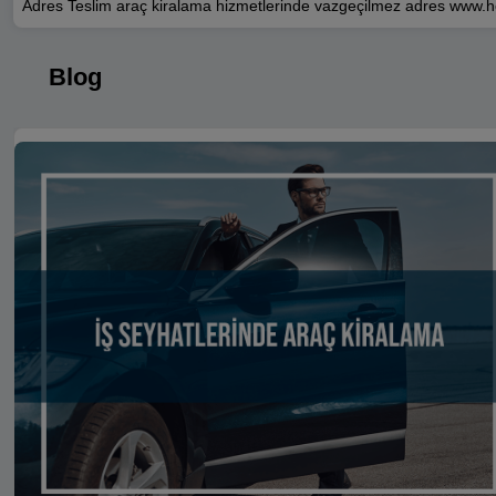
Adres Teslim araç kiralama hizmetlerinde vazgeçilmez adres www.h
Blog