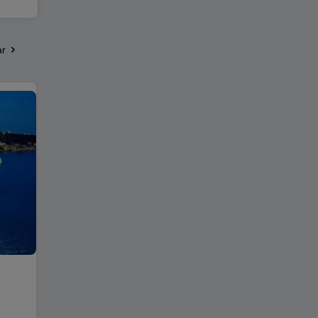
ar
Antalya Havalimanı Merak Edilenler