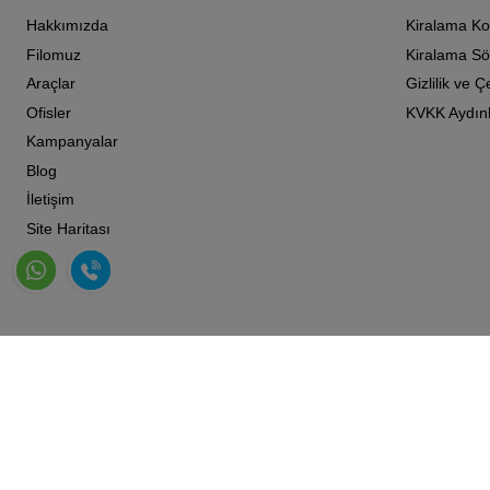
Hakkımızda
Kiralama Koş
Filomuz
Kiralama Sö
Araçlar
Gizlilik ve Ç
Ofisler
KVKK Aydın
Kampanyalar
Blog
İletişim
Site Haritası
HelloCar'da ödemeleriniz 100% güven altında