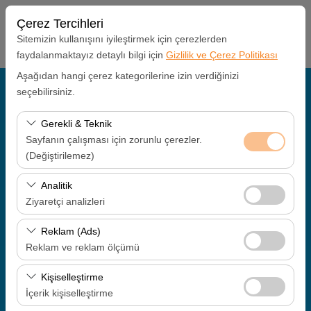
Çerez Tercihleri
Sitemizin kullanışını iyileştirmek için çerezlerden
faydalanmaktayız detaylı bilgi için
Gizlilik ve Çerez Politikası
Aşağıdan hangi çerez kategorilerine izin verdiğinizi
Alış Lokasyonu
seçebilirsiniz.
Kayseri Havalimanı
Gerekli & Teknik
Sayfanın çalışması için zorunlu çerezler.
(Değiştirilemez)
Aracı farklı bir lokasyona bırakacağım
Bu çerezler sitenin doğru şekilde çalışması, güvenlik,
Analitik
Alış Tarih & Saat
oturum yönetimi ve temel işlevler için gereklidir. Devre
Ziyaretçi analizleri
dışı bırakılamaz.
09:00
Bu çerezler, sitemizin nasıl kullanıldığını (ziyaretçi sayısı,
Reklam (Ads)
en çok ziyaret edilen sayfalar, kullanıcı davranışları)
Reklam ve reklam ölçümü
Bırakış Tarih & Saat
analiz etmemizi sağlar. Bu veriler, web sitesi
Bu çerezler, size ilgi alanlarınıza uygun kişiselleştirilmiş
performansını ölçmek ve kullanıcı deneyimini sürekli
Kişiselleştirme
09:00
reklamlar göstermemize ve reklam kampanyalarımızın
iyileştirmek için kullanılır.
İçerik kişiselleştirme
etkinliğini (gösterim sayısı, tıklama oranı) ölçmemize