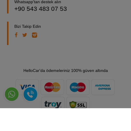
Whatsapp'tan destek alın
+90 543 483 07 53
Bizi Takip Edin
HelloCar'da ödemeleriniz 100% güven altında