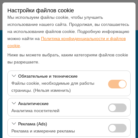
Настройки файлов cookie
Мы используем файлы cookie, чтобы улучшить
использование нашего сайта. Продолжая, вы соглашаетесь
на использование файлов cookie. Подробную информацию
можно найти на
Политика конфиденциальности и файлов
Чувствительный элемент
cookie
.
Antalya В ОФИС
Ниже вы можете выбрать, каким категориям файлов cookie
вы разрешаете.
Указать другое место возврата машины
Обязательные и технические
Файлы cookie, необходимые для работы
Дата и время пуска
страницы. (Нельзя изменить)
09:00
Эти файлы cookie необходимы для корректной
Аналитические
работы сайта, безопасности, управления сеансами и
Аналитика посетителей
Дата и время возврата
базовых функций. Их нельзя отключить.
Эти файлы cookie позволяют нам анализировать, как
Реклама (Ads)
09:00
используется наш сайт (количество посетителей,
Реклама и измерение рекламы
самые посещаемые страницы, поведение