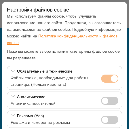
Настройки файлов cookie
Мы используем файлы cookie, чтобы улучшить
использование нашего сайта. Продолжая, вы соглашаетесь
на использование файлов cookie. Подробную информацию
можно найти на
Политика конфиденциальности и файлов
Чувствительный элемент
cookie
.
Antalya В ОФИС
Ниже вы можете выбрать, каким категориям файлов cookie
вы разрешаете.
Указать другое место возврата машины
Обязательные и технические
Файлы cookie, необходимые для работы
Дата и время пуска
страницы. (Нельзя изменить)
09:00
Эти файлы cookie необходимы для корректной
Аналитические
работы сайта, безопасности, управления сеансами и
Аналитика посетителей
Дата и время возврата
базовых функций. Их нельзя отключить.
Эти файлы cookie позволяют нам анализировать, как
Реклама (Ads)
09:00
используется наш сайт (количество посетителей,
Реклама и измерение рекламы
самые посещаемые страницы, поведение