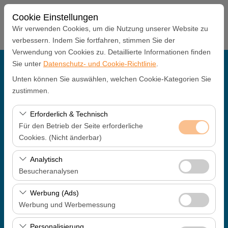
Cookie Einstellungen
Wir verwenden Cookies, um die Nutzung unserer Website zu
verbessern. Indem Sie fortfahren, stimmen Sie der
Verwendung von Cookies zu. Detaillierte Informationen finden
Sie unter
Datenschutz- und Cookie-Richtlinie
.
Abholstation
Unten können Sie auswählen, welchen Cookie-Kategorien Sie
Antalya Büro
zustimmen.
Erforderlich & Technisch
Eine andere Rückgabestation auswählen
Für den Betrieb der Seite erforderliche
Cookies. (Nicht änderbar)
Abholdatum & Zeit
Diese Cookies sind für das ordnungsgemäße
Analytisch
09:00
Funktionieren der Website, die Sicherheit, die
Besucheranalysen
Sitzungsverwaltung und grundlegende Funktionen
Rückgabedatum & Zeit
Diese Cookies ermöglichen es uns, zu analysieren, wie
erforderlich. Sie können nicht deaktiviert werden.
Werbung (Ads)
unsere Website genutzt wird (Besucherzahl,
Werbung und Werbemessung
09:00
meistbesuchte Seiten, Nutzerverhalten). Diese Daten
Diese Cookies ermöglichen es uns, Ihnen auf Ihre
werden verwendet, um die Leistung der Website zu
Personalisierung