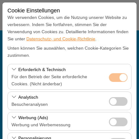
Cookie Einstellungen
Wir verwenden Cookies, um die Nutzung unserer Website zu
verbessern. Indem Sie fortfahren, stimmen Sie der
Verwendung von Cookies zu. Detaillierte Informationen finden
Sie unter
Datenschutz- und Cookie-Richtlinie
.
Abholstation
Unten können Sie auswählen, welchen Cookie-Kategorien Sie
Antalya Büro
zustimmen.
Erforderlich & Technisch
Eine andere Rückgabestation auswählen
Für den Betrieb der Seite erforderliche
Cookies. (Nicht änderbar)
Abholdatum & Zeit
Diese Cookies sind für das ordnungsgemäße
Analytisch
09:00
Funktionieren der Website, die Sicherheit, die
Besucheranalysen
Sitzungsverwaltung und grundlegende Funktionen
Rückgabedatum & Zeit
Diese Cookies ermöglichen es uns, zu analysieren, wie
erforderlich. Sie können nicht deaktiviert werden.
Werbung (Ads)
unsere Website genutzt wird (Besucherzahl,
Werbung und Werbemessung
09:00
meistbesuchte Seiten, Nutzerverhalten). Diese Daten
Diese Cookies ermöglichen es uns, Ihnen auf Ihre
werden verwendet, um die Leistung der Website zu
Personalisierung