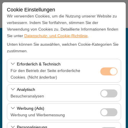
Cookie Einstellungen
Wir verwenden Cookies, um die Nutzung unserer Website zu
verbessern. Indem Sie fortfahren, stimmen Sie der
Verwendung von Cookies zu. Detaillierte Informationen finden
Sie unter
Datenschutz- und Cookie-Richtlinie
.
Abholstation
Unten können Sie auswählen, welchen Cookie-Kategorien Sie
Antalya Büro
zustimmen.
Erforderlich & Technisch
Eine andere Rückgabestation auswählen
Für den Betrieb der Seite erforderliche
Cookies. (Nicht änderbar)
Abholdatum & Zeit
Diese Cookies sind für das ordnungsgemäße
Analytisch
09:00
Funktionieren der Website, die Sicherheit, die
Besucheranalysen
Sitzungsverwaltung und grundlegende Funktionen
Rückgabedatum & Zeit
Diese Cookies ermöglichen es uns, zu analysieren, wie
erforderlich. Sie können nicht deaktiviert werden.
Werbung (Ads)
unsere Website genutzt wird (Besucherzahl,
Werbung und Werbemessung
09:00
meistbesuchte Seiten, Nutzerverhalten). Diese Daten
Diese Cookies ermöglichen es uns, Ihnen auf Ihre
werden verwendet, um die Leistung der Website zu
Personalisierung