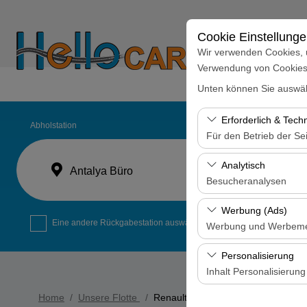
Cookie Einstellung
Wir verwenden Cookies, 
Verwendung von Cookies z
Home
Monatliche A
Unten können Sie auswäh
Erforderlich & Tech
Abholstation
Für den Betrieb der Sei
Diese Cookies sind für
Analytisch
Antalya Büro
und grundlegende Funkt
Besucheranalysen
Diese Cookies ermöglic
Werbung (Ads)
Seiten, Nutzerverhalte
Eine andere Rückgabestation auswählen
Werbung und Werbem
Benutzererfahrung kont
Diese Cookies ermöglic
Personalisierung
und die Wirksamkeit u
Inhalt Personalisierung
Diese Cookies werden v
Home
Unsere Flotte
Renault Megan automatic