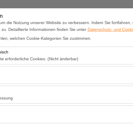
DE
en
um die Nutzung unserer Website zu verbessern. Indem Sie fortfahren,
u. Detaillierte Informationen finden Sie unter
Datenschutz- und Cookie
utovermietung
Unsere Flotte
Büros
Angebote
Uber Uns
len, welchen Cookie-Kategorien Sie zustimmen.
nisch
Abholdatum & Zeit
Rückgabedatum 
te erforderliche Cookies. (Nicht änderbar)
 das ordnungsgemäße Funktionieren der Website, die Sicherheit, die S
09:00
ionen erforderlich. Sie können nicht deaktiviert werden.
hen es uns, zu analysieren, wie unsere Website genutzt wird (Besuche
n). Diese Daten werden verwendet, um die Leistung der Website zu me
essung
inuierlich zu verbessern.
hen es uns, Ihnen auf Ihre Interessen abgestimmte personalisierte W
nserer Werbekampagnen zu messen (Impressionen, Klickrate).
erwendet, um die Konsistenz und Kontinuität Ihres Erlebnisses auf der